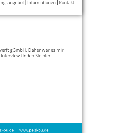
ungsangebot
Informationen
Kontakt
swerft gGmbH. Daher war es mir
Interview finden Sie hier:
zl-bu.de
www.pelzl-bu.de