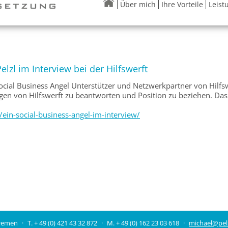
Über mich
Ihre Vorteile
Leist
elzl im Interview bei der Hilfswerft
Social Business Angel Unterstützer und Netzwerkpartner von Hilf
agen von Hilfswerft zu beantworten und Position zu beziehen. Das 
ein-social-business-angel-im-interview/
remen
T. + 49 (0) 421 43 32 872
M. + 49 (0) 162 23 03 618
michael@pel