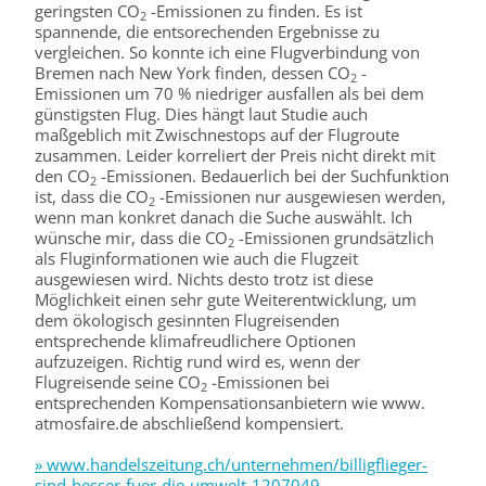
geringsten CO
-Emissionen zu finden. Es ist
2
spannende, die entsorechenden Ergebnisse zu
vergleichen. So konnte ich eine Flugverbindung von
Bremen nach New York finden, dessen CO
-
2
Emissionen um 70 % niedriger ausfallen als bei dem
günstigsten Flug. Dies hängt laut Studie auch
maßgeblich mit Zwischnestops auf der Flugroute
zusammen. Leider korreliert der Preis nicht direkt mit
den CO
-Emissionen. Bedauerlich bei der Suchfunktion
2
ist, dass die CO
-Emissionen nur ausgewiesen werden,
2
wenn man konkret danach die Suche auswählt. Ich
wünsche mir, dass die CO
-Emissionen grundsätzlich
2
als Fluginformationen wie auch die Flugzeit
ausgewiesen wird. Nichts desto trotz ist diese
Möglichkeit einen sehr gute Weiterentwicklung, um
dem ökologisch gesinnten Flugreisenden
entsprechende klimafreudlichere Optionen
aufzuzeigen. Richtig rund wird es, wenn der
Flugreisende seine CO
-Emissionen bei
2
entsprechenden Kompensationsanbietern wie www.
atmosfaire.de abschließend kompensiert.
» www.handelszeitung.ch/unternehmen/billigflieger-
sind-besser-fuer-die-umwelt-1207049